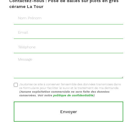
Contactez-nous : Pose de dalles sur plots en grès
cérame La Tour
Nom Prénom
Email
Téléphone
Message
J'autorise ce site à conserver l'ensemble des données transmises dans
ce formulaire pour faciliter le suivi et le traitement de ma demande.
(Aucune exploitation commerciale ne sera faite des données
conservées. Voir notre
politique de confidentialité
)